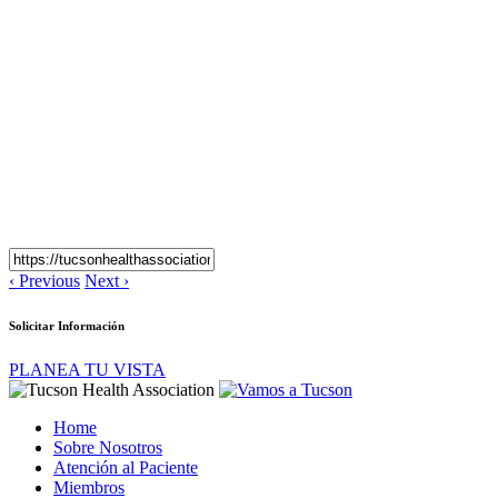
Síntomas
de
Cáncer
de
Share
Próstata
via
Pinterest:
Signos
y
Síntomas
de
Cáncer
de
Próstata
‹ Previous
Next ›
Solicitar Información
PLANEA TU VISTA
Home
Sobre Nosotros
Atención al Paciente
Miembros