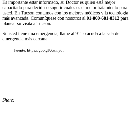
Es importante estar informado, su Doctor es quien está mejor
capacitado para decidir o sugerir cuales es el mejor tratamiento para
usted. En Tucson contamos con los mejores médicos y la tecnología
más avanzada. Comuníquese con nosotros al
01-800-681-8312
para
planear su visita a Tucson.
Si usted tiene una emergencia, llame al 911 o acuda a la sala de
emergencia más cercana.
Fuente: https://goo.gl/Xwmy6t
Share
via
Email:
Signos
y
Síntomas
de
Cáncer
Share:
de
Share
Próstata
via
Twitter:
Signos
y
Síntomas